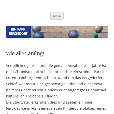
Zum
Inhalt
BinPark Bergedorf
springen
Webseite der Boule Spielgemeinschaft BinPark Bergedorf
Menü
Wie alles anfing!
Vor etlichen Jahren und die genaue Anzahl dieser Jahre ist
dem Chronisten nicht bekannt, darbte ein schöner Park im
Osten Hamburgs vor sich hin. Rund um das Bergedorfer
Schloß war meist eine gespenstige Ruhe und nicht etwa
heiteres Geschrei von Kindern oder angeregtes Gemurmel
kulturellen Treibens zu finden.
Die Stadtväter erkannten dies und säeten ein paar
Farbkleckse in Form eines neuen Kinderspielplatzes, eines